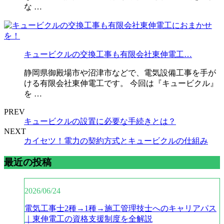
な …
キュービクルの交換工事も有限会社東伸電工…
静岡県御殿場市や沼津市などで、電気設備工事を手が
ける有限会社東伸電工です。 今回は『キュービクル』
を …
PREV
キュービクルの設置に必要な手続きとは？
NEXT
カイセツ！電力の契約方式とキュービクルの仕組み
最近の投稿
2026/06/24
電気工事士2種→1種→施工管理技士へのキャリアパス
｜東伸電工の資格支援制度を全解説