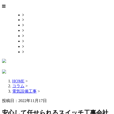
HOME
業務案内
施工実績
ご依頼の流れ
採用情報
ブログ
会社概要
お問い合わせ
HOME
>
コラム
>
電気設備工事
>
投稿日：2022年11月17日
安心して任せられるスイッチ工事会社