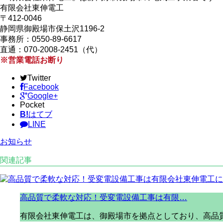
有限会社東伸電工
〒412-0046
静岡県御殿場市保土沢1196-2
事務所：0550-89-6617
直通：070-2008-2451（代）
※営業電話お断り
Twitter
Facebook
Google+
Pocket
B!
はてブ
LINE
お知らせ
関連記事
高品質で柔軟な対応！受変電設備工事は有限…
有限会社東伸電工は、御殿場市を拠点としており、高品