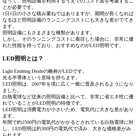
従って、照明設備を利用するうえでのコスト面を考慮するこ
とが必要です。
1日1日の小さな積み重ねではありますが、期間が長くなれば
なるほど照明設備のランニングコストにも大きな差がでてき
ます。
照明設備にもさまざまな種類があります。
しかし、そのランニングコストに着目した場合に、非常に優
れた性能を持っており、おすすめなのがLED照明です。
LED照明とは？
Light Emitting Diodeの略称がLEDです。
光る半導体という意味を持ちます。
LED照明は、2007年を境に広く一般に普及されるようになり
ました。
白熱電球など従来の照明設備と比べて、非常に省エネ性に優
れていることがLED照明の特徴です。
LED照明は消費電力が小さいため、電気代に大きな差があり
ます。
年間で約2500円の電気代がかかるとされている白熱電球に対
し、LED照明は約300円の電気代で済み、大きな価格差がみ
られます。